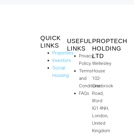
QUICK
USEFUL
PROPTECH
LINKS
LINKS
HOLDING
Properties
LTD
Privacy
Investors
Policy
Wellesley
Social
Terms
House
Housing
and
102-
Conditions
Cranbrook
FAQs
Road,
Ilford
IG1 4NH,
London,
United
Kingdom